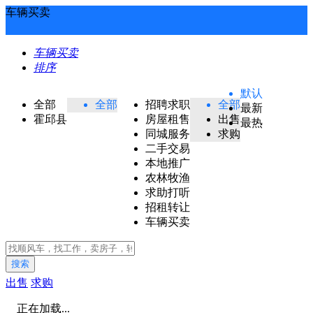
车辆买卖
车辆买卖
排序
默认
全部
全部
招聘求职
全部
最新
霍邱县
房屋租售
出售
最热
同城服务
求购
二手交易
本地推广
农林牧渔
求助打听
招租转让
车辆买卖
搜索
出售
求购
正在加载...