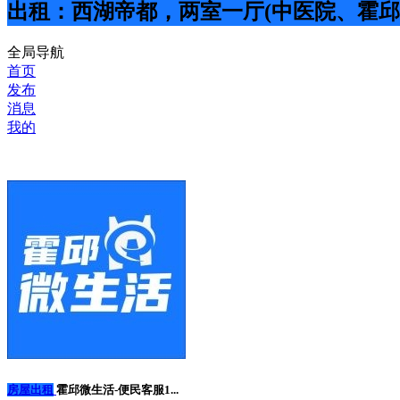
出租：西湖帝都，两室一厅(中医院、霍邱
全局导航
首页
发布
消息
我的
房屋出租
霍邱微生活-便民客服1...