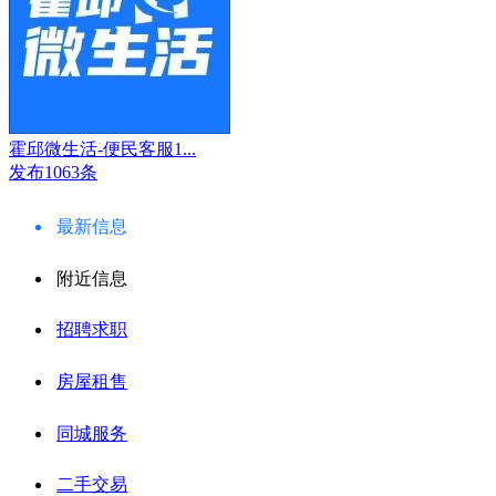
霍邱微生活-便民客服1...
发布1063条
最新信息
附近信息
招聘求职
房屋租售
同城服务
二手交易