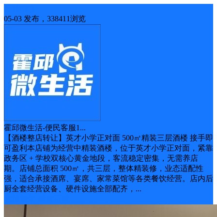
旺铺招租
05-03 发布，338411浏览
霍邱微生活-便民客服1...
【酒楼整店转让】英才小学正对面 500㎡精装三层酒楼 接手即
可盈利本店铺为经营中精装酒楼，位于英才小学正对面，紧靠
政务区 + 学校双核心黄金地段，客流稳定密集，无需养店
期。店铺总面积 500㎡，共三层，整体精装修，业态适配性
强，适合承接酒席、宴席、家常菜馆等各类餐饮经营。店内后
厨全套经营设备、硬件设施全部配齐，...
地段繁荣
随时可看