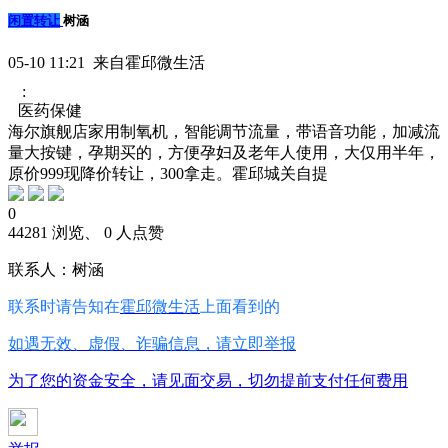
闲置转让
树涵
05-10 11:21 来自霍邱微生活
:
医药保健
海尔旗舰店家用制氧机，智能调节流量，带语音功能，加减流
量大按键，孕期买的，方便孕妇及老年人使用，大仅用半年，
原价999现降价转让，300拿走。霍邱城关自提
0
44281 浏览、 0 人点赞
联系人：树涵
联系时请告知在
霍邱微生活
上面看到的
如遇无效、虚假、诈骗信息，请立即举报
为了您的资金安全，请见面交易，切勿提前支付任何费用