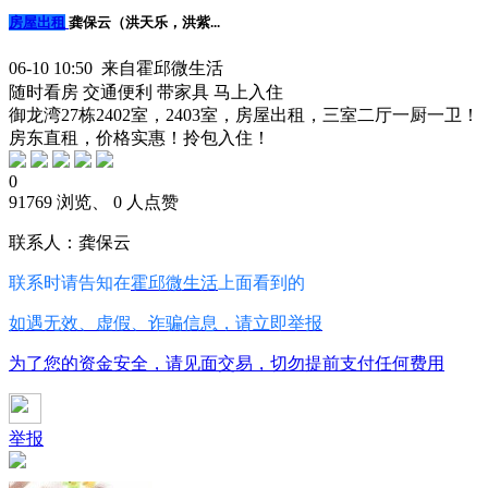
房屋出租
龚保云（洪天乐，洪紫...
06-10 10:50 来自霍邱微生活
随时看房
交通便利
带家具
马上入住
御龙湾27栋2402室，2403室，房屋出租，三室二厅一厨一卫！
房东直租，价格实惠！拎包入住！
0
91769 浏览、 0 人点赞
联系人：龚保云
联系时请告知在
霍邱微生活
上面看到的
如遇无效、虚假、诈骗信息，请立即举报
为了您的资金安全，请见面交易，切勿提前支付任何费用
举报