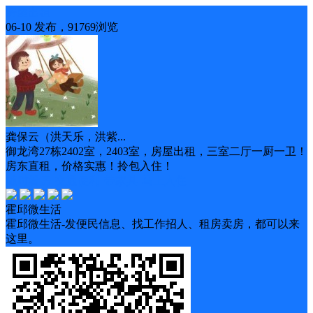
房屋出租
06-10 发布，91769浏览
龚保云（洪天乐，洪紫...
御龙湾27栋2402室，2403室，房屋出租，三室二厅一厨一卫！
房东直租，价格实惠！拎包入住！
随时看房
交通便利
带家具
马上入住
霍邱微生活
霍邱微生活-发便民信息、找工作招人、租房卖房，都可以来
这里。