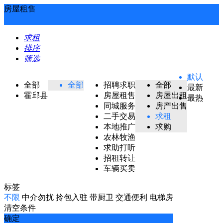
房屋租售
求租
排序
筛选
默认
全部
全部
招聘求职
全部
最新
霍邱县
房屋租售
房屋出租
最热
同城服务
房产出售
二手交易
求租
本地推广
求购
农林牧渔
求助打听
招租转让
车辆买卖
标签
不限
中介勿扰
拎包入驻
带厨卫
交通便利
电梯房
清空条件
确定