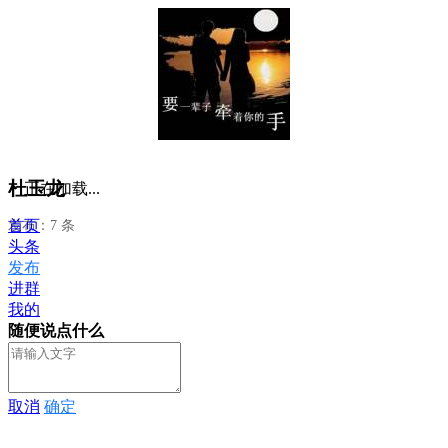
杜玉龙
正在加载...
首页
发布：7 条
头条
发布
进群
我的
随便说点什么
取消
确定