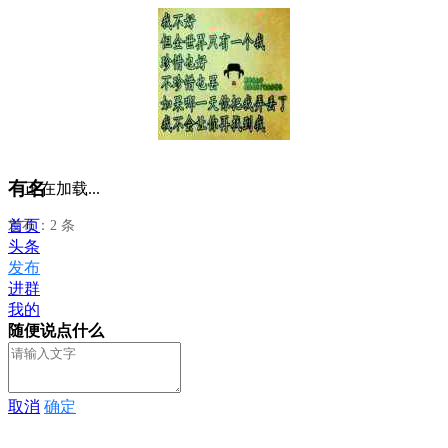
有名
正在加载...
首页
发布：2 条
头条
发布
进群
我的
随便说点什么
取消
确定