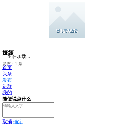
娅娅
正在加载...
发布：1 条
首页
头条
发布
进群
我的
随便说点什么
取消
确定