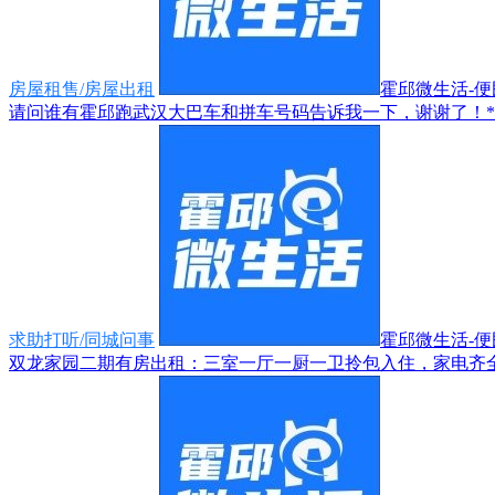
房屋租售/房屋出租
霍邱微生活-便民
请问谁有霍邱跑武汉大巴车和拼车号码告诉我一下，谢谢了！*****9
求助打听/同城问事
霍邱微生活-便民
双龙家园二期有房出租：三室一厅一厨一卫拎包入住，家电齐全，有