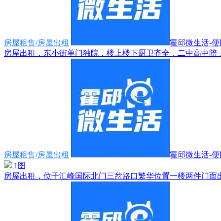
房屋租售/房屋出租
霍邱微生活-便民
房屋出租，东小街单门独院，楼上楼下厨卫齐全，二中高中陪，适
房屋租售/房屋出租
霍邱微生活-便民
1图
房屋出租，位于汇峰国际北门三岔路口繁华位置一楼两件门面出租