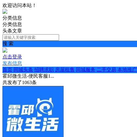
欢迎访问本站！
分类信息
分类信息
头条文章
搜 索
点击登录
发布信息
首页
同城头条
招聘求职
房屋租售
同城服务
二手交易
本地推广
霍邱微生活-便民客服1...
共发布了
1063
条