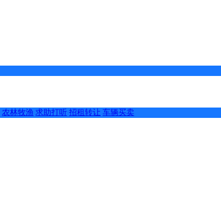
农林牧渔
求助打听
招租转让
车辆买卖