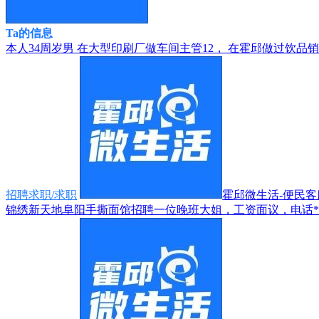
Ta的信息
本人34周岁男 在大型印刷厂做车间主管12， 在霍邱做过饮品销售
招聘求职/求职
霍邱微生活-便民客服1
锦绣新天地阜阳手撕面馆招聘一位晚班大姐，工资面议，电话*****5