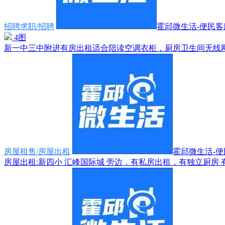
招聘求职/招聘
霍邱微生活-便民客服1
4图
新一中三中附进有房出租适合陪读空调衣柜，厨房卫生间无线网都
房屋租售/房屋出租
霍邱微生活-便民
房屋出租:新四小 汇峰国际城 旁边，有私房出租，有独立厨房 有独