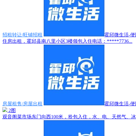
招租转让/旺铺招租
霍邱微生活-便民
住房出租，霍邱县南八里小区3楼领包入住电话：*****7736...
房屋租售/房屋出租
霍邱微生活-便民
2图
观音阁菜市场东门向西100米，拎包入住，水、电、天然气、冰箱