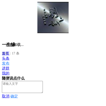
一生缘
正在加载...
首页
发布：17 条
头条
发布
进群
我的
随便说点什么
取消
确定