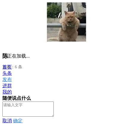
陈
正在加载...
首页
发布：6 条
头条
发布
进群
我的
随便说点什么
取消
确定