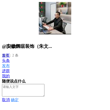
@安徽辉居装饰（朱文...
正在加载...
首页
发布：2 条
头条
发布
进群
我的
随便说点什么
取消
确定