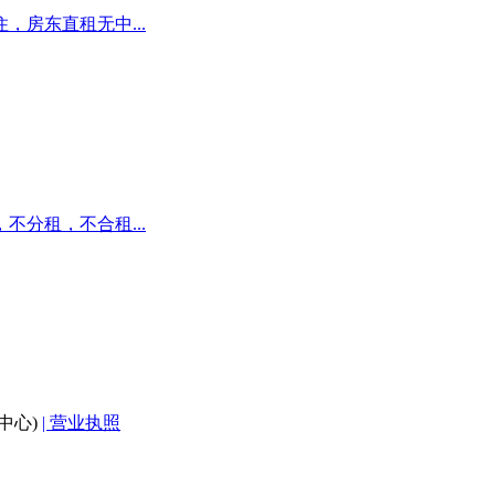
房东直租无中...
分租，不合租...
中心)
| 营业执照