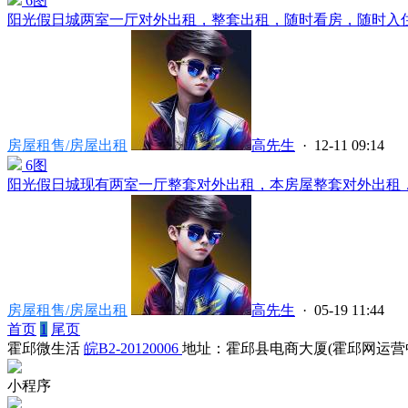
6图
阳光假日城两室一厅对外出租，整套出租，随时看房，随时入住，
房屋租售/房屋出租
高先生
· 12-11 09:14
6图
阳光假日城现有两室一厅整套对外出租，本房屋整套对外出租，不
房屋租售/房屋出租
高先生
· 05-19 11:44
首页
1
尾页
霍邱微生活
皖B2-20120006
地址：霍邱县电商大厦(霍邱网运营
小程序