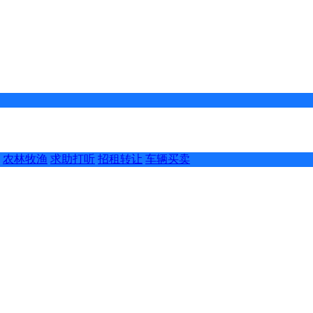
农林牧渔
求助打听
招租转让
车辆买卖