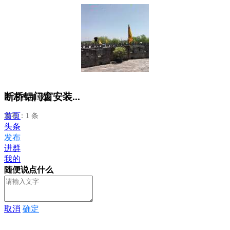
断桥铝门窗安装...
正在加载...
首页
发布：1 条
头条
发布
进群
我的
随便说点什么
取消
确定