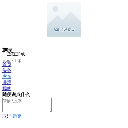
韩灵
正在加载...
发布：1 条
首页
头条
发布
进群
我的
随便说点什么
取消
确定