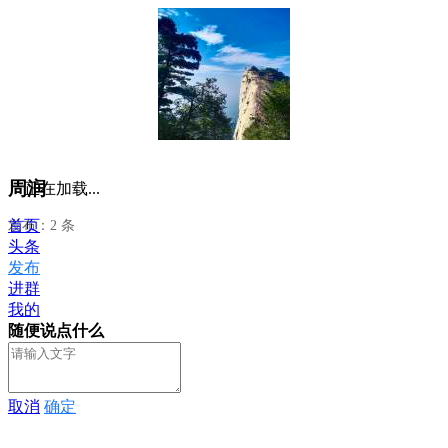
周润
正在加载...
首页
发布：2 条
头条
发布
进群
我的
随便说点什么
取消
确定