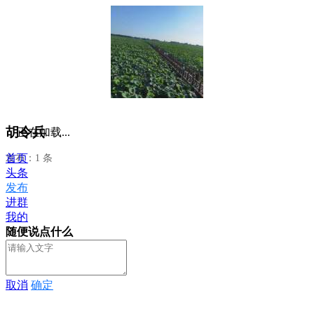
胡令兵
正在加载...
首页
发布：1 条
头条
发布
进群
我的
随便说点什么
取消
确定