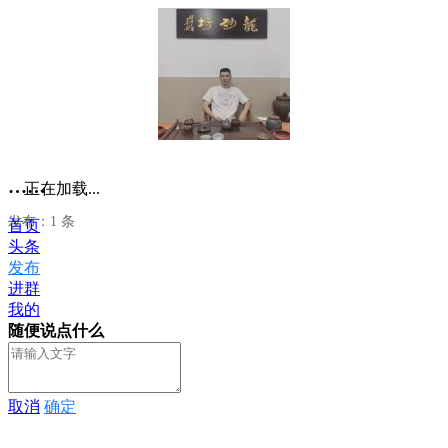
……
正在加载...
发布：1 条
首页
头条
发布
进群
我的
随便说点什么
取消
确定