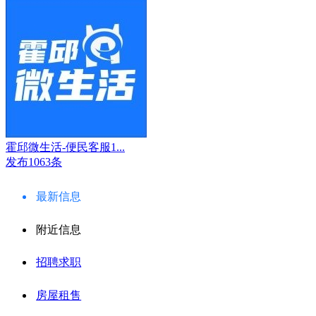
霍邱微生活-便民客服1...
发布1063条
最新信息
附近信息
招聘求职
房屋租售