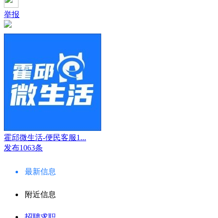
举报
霍邱微生活-便民客服1...
发布1063条
最新信息
附近信息
招聘求职