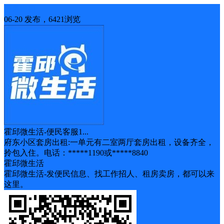
房屋出租
06-20 发布，6421浏览
霍邱微生活-便民客服1...
府东小区套房出租:一单元有二室两厅套房出租，设备齐全，
拎包入住。电话：*****1190或*****8840
霍邱微生活
霍邱微生活-发便民信息、找工作招人、租房卖房，都可以来
这里。