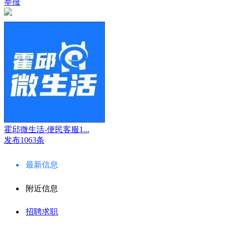
举报
霍邱微生活-便民客服1...
发布1063条
最新信息
附近信息
招聘求职