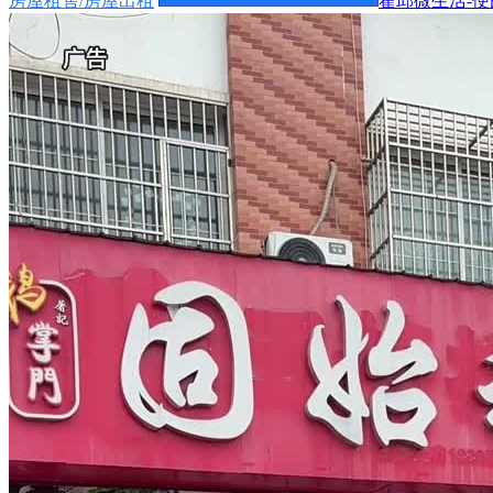
房屋租售/房屋出租
霍邱微生活-便民