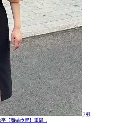
7图
平【商铺位置】霍邱...