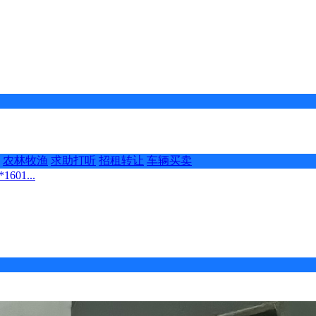
农林牧渔
求助打听
招租转让
车辆买卖
01...