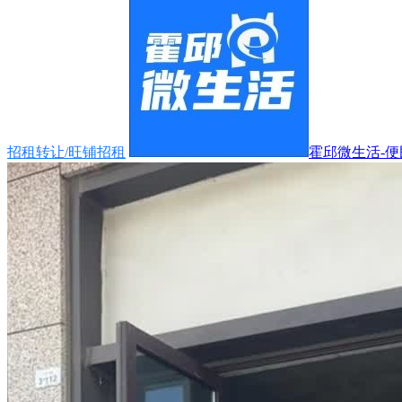
招租转让/旺铺招租
霍邱微生活-便民