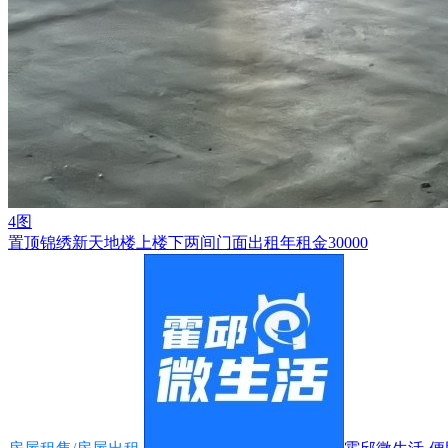
4图
置顶
锦绣新天地楼上楼下两间门面出租年租金30000