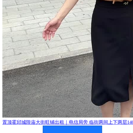
置顶
霍邱城隍庙大街旺铺出租｜电信局旁 临街两间上下两层140