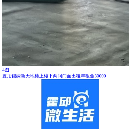
4图
置顶
锦绣新天地楼上楼下两间门面出租年租金30000