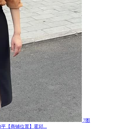
7图
平【商铺位置】霍邱...