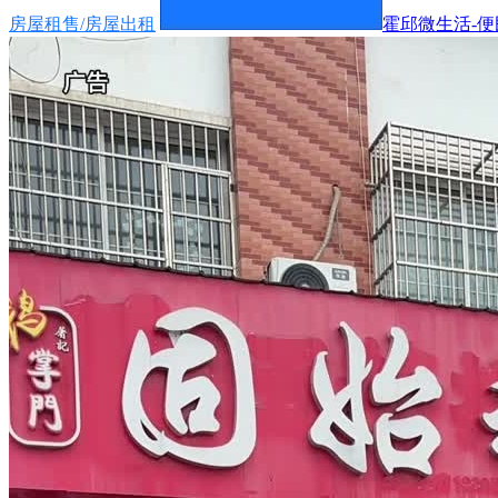
房屋租售/房屋出租
霍邱微生活-便民