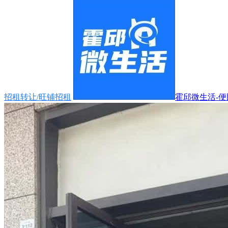
招租转让/旺铺招租
霍邱微生活-便民