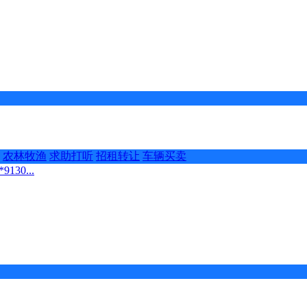
农林牧渔
求助打听
招租转让
车辆买卖
30...