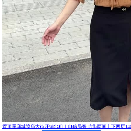
置顶
霍邱城隍庙大街旺铺出租｜电信局旁 临街两间上下两层140