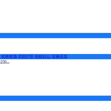
农林牧渔
求助打听
招租转让
车辆买卖
0...