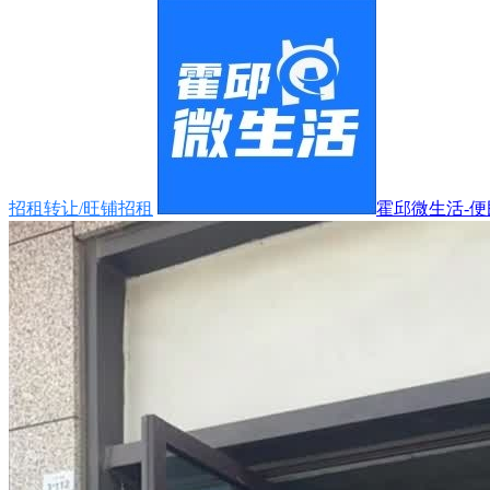
招租转让/旺铺招租
霍邱微生活-便民