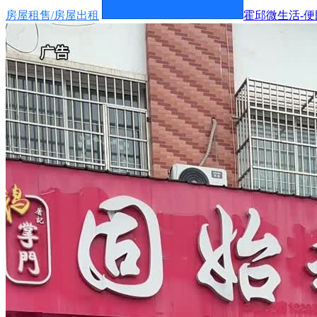
房屋租售/房屋出租
霍邱微生活-便民