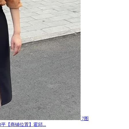
7图
平【商铺位置】霍邱...