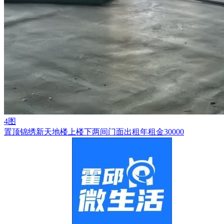
4图
置顶
锦绣新天地楼上楼下两间门面出租年租金30000