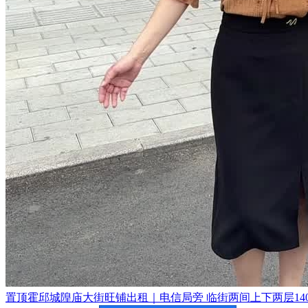
置顶
霍邱城隍庙大街旺铺出租｜电信局旁 临街两间上下两层140