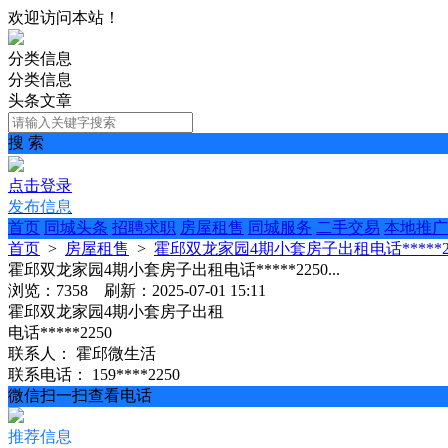
欢迎访问本站！
分类信息
分类信息
头条文章
搜 索
点击登录
发布信息
首页
同城头条
招聘求职
房屋租售
同城服务
二手交易
本地推广
首页
>
房屋租售
>
霍邱双龙家园4期小套房子出租电话*****225
霍邱双龙家园4期小套房子出租电话*****2250...
浏览：7358 刷新：2025-07-01 15:11
霍邱双龙家园4期小套房子出租
电话*****2250
联系人：
霍邱微生活
联系电话：
159****2250
微信扫一扫查看电话
推荐信息