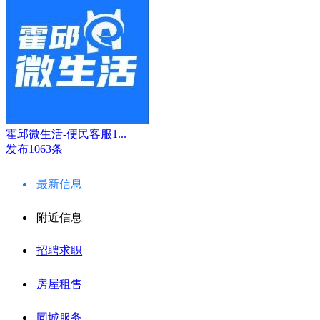
霍邱微生活-便民客服1...
发布1063条
最新信息
附近信息
招聘求职
房屋租售
同城服务