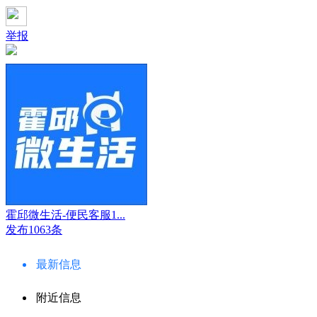
举报
霍邱微生活-便民客服1...
发布1063条
最新信息
附近信息