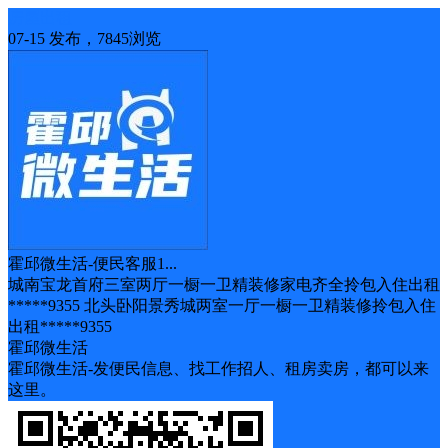
房屋出租
07-15 发布，7845浏览
霍邱微生活-便民客服1...
城南宝龙首府三室两厅一橱一卫精装修家电齐全拎包入住出租
*****9355 北头卧阳景秀城两室一厅一橱一卫精装修拎包入住
出租*****9355
霍邱微生活
霍邱微生活-发便民信息、找工作招人、租房卖房，都可以来
这里。