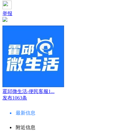
举报
霍邱微生活-便民客服1...
发布1063条
最新信息
附近信息