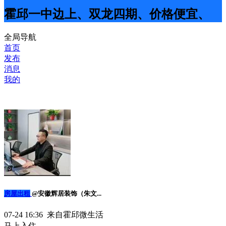
霍邱一中边上、双龙四期、价格便宜、
全局导航
首页
发布
消息
我的
房屋出租
@安徽辉居装饰（朱文...
07-24 16:36 来自霍邱微生活
马上入住