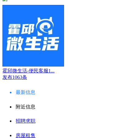
霍邱微生活-便民客服1...
发布1063条
最新信息
附近信息
招聘求职
房屋租售