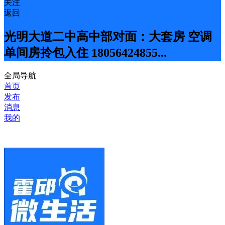
关注
返回
光明大道二中高中部对面：大套房 空调
单间房拎包入住 18056424855...
全局导航
首页
发布
消息
我的