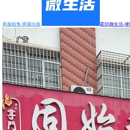
房屋租售/房屋出租
霍邱微生活-便民