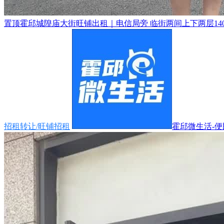
置顶
霍邱城隍庙大街旺铺出租｜电信局旁 临街两间上下两层140
招租转让/旺铺招租
霍邱微生活-便民