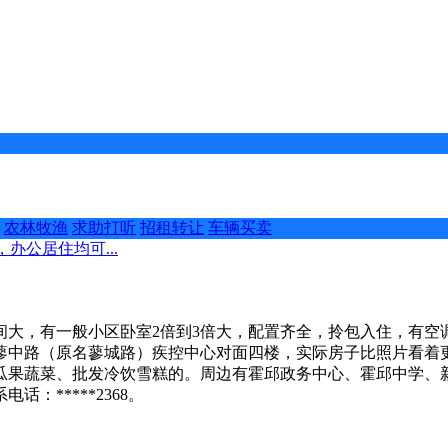
农林牧渔
求助打听
招租转让
车辆买卖
办公居住均可...
大，有一般小区卧室2倍到3倍大，配置齐全，拎包入住，有空调
、蓼中路（原名蓼城路）疾控中心对面四楼，实际房子比照片看
瓜果蔬菜、批发冷饮雪糕的。周边有霍邱政务中心、霍邱中学、
：*****2368。