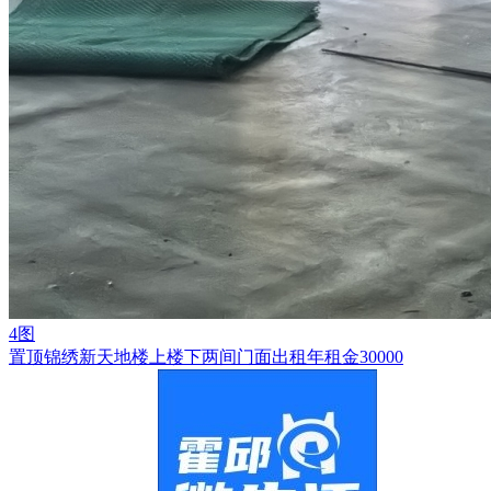
4图
置顶
锦绣新天地楼上楼下两间门面出租年租金30000