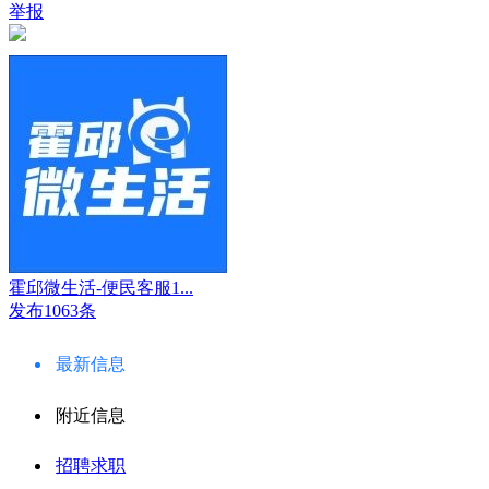
举报
霍邱微生活-便民客服1...
发布1063条
最新信息
附近信息
招聘求职