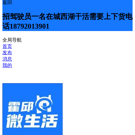
返回
招驾驶员一名在城西湖干活需要上下货电
话18792013901
全局导航
首页
发布
消息
我的