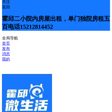
关注
返回
霍邱二小院内房屋出租，单门独院房租五
百电话15212814452
全局导航
首页
发布
消息
我的