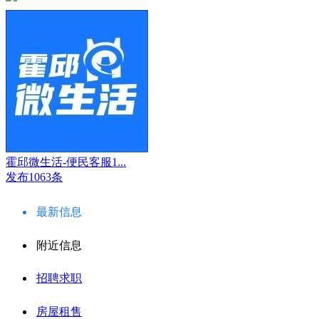
霍邱微生活-便民客服1...
发布1063条
最新信息
附近信息
招聘求职
房屋租售