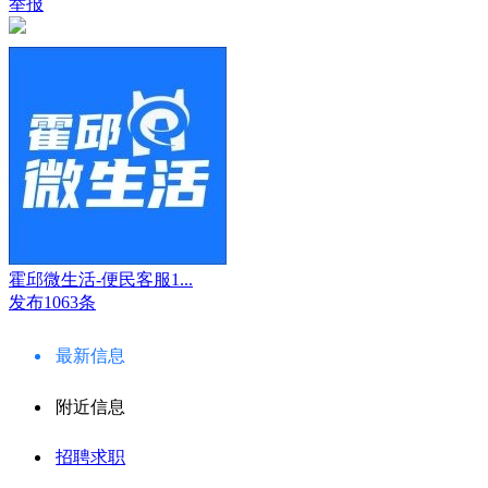
举报
霍邱微生活-便民客服1...
发布1063条
最新信息
附近信息
招聘求职