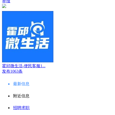
举报
霍邱微生活-便民客服1...
发布1063条
最新信息
附近信息
招聘求职