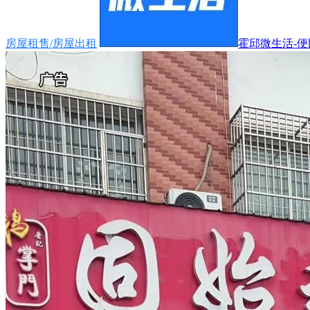
房屋租售/房屋出租
霍邱微生活-便民