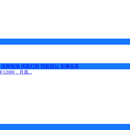
农林牧渔
求助打听
招租转让
车辆买卖
000，月底...