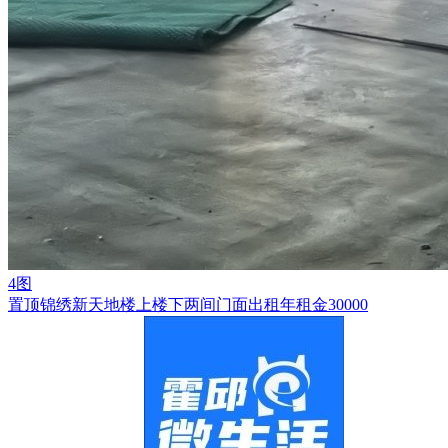
4图
置顶
锦绣新天地楼上楼下两间门面出租年租金30000