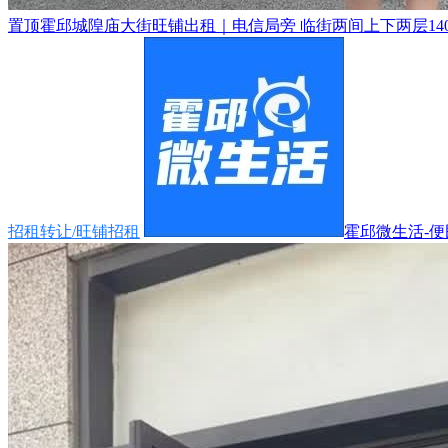
置顶
霍邱城隍庙大街旺铺出租｜电信局旁 临街两间上下两层140
招租转让/旺铺招租
霍邱微生活-便民