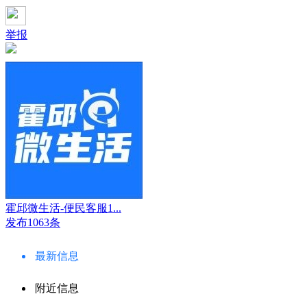
举报
霍邱微生活-便民客服1...
发布1063条
最新信息
附近信息