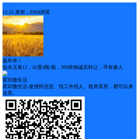
本地服务
12-21 发布，9304浏览
嘉年华！
临水玉泉12，42度4瓶/箱，500块钱诚实转让，寻有缘人
霍邱微生活
霍邱微生活-发便民信息、找工作招人、租房卖房，都可以来
这里。