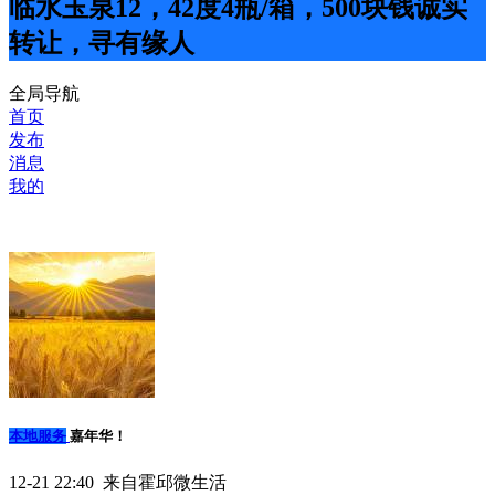
临水玉泉12，42度4瓶/箱，500块钱诚实
转让，寻有缘人
全局导航
首页
发布
消息
我的
本地服务
嘉年华！
12-21 22:40 来自霍邱微生活