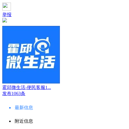
举报
霍邱微生活-便民客服1...
发布1063条
最新信息
附近信息