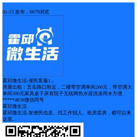
房屋出租
01-15 发布，6679浏览
霍邱微生活-便民客服1...
房屋出租：五岳路口附近，二楼带空调单间260元，带空调大
单间300元家具桌子床有院子无线网热水器洗澡用水方便
*****4838微信同号
霍邱微生活
霍邱微生活-发便民信息、找工作招人、租房卖房，都可以来
这里。