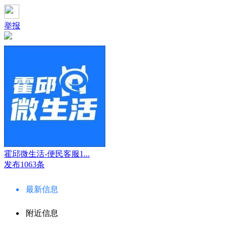
举报
霍邱微生活-便民客服1...
发布1063条
最新信息
附近信息