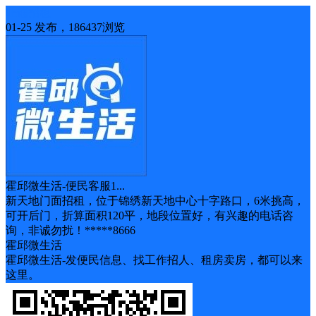
旺铺招租
01-25 发布，186437浏览
霍邱微生活-便民客服1...
新天地门面招租，位于锦绣新天地中心十字路口，6米挑高，
可开后门，折算面积120平，地段位置好，有兴趣的电话咨
询，非诚勿扰！*****8666
霍邱微生活
霍邱微生活-发便民信息、找工作招人、租房卖房，都可以来
这里。