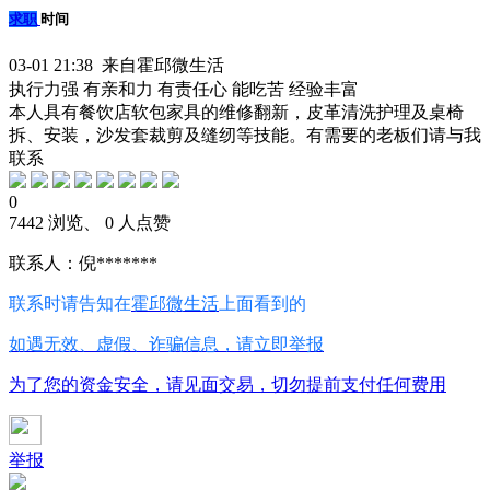
求职
时间
03-01 21:38 来自霍邱微生活
执行力强
有亲和力
有责任心
能吃苦
经验丰富
本人具有餐饮店软包家具的维修翻新，皮革清洗护理及桌椅
拆、安装，沙发套裁剪及缝纫等技能。有需要的老板们请与我
联系
0
7442 浏览、 0 人点赞
联系人：倪*******
联系时请告知在
霍邱微生活
上面看到的
如遇无效、虚假、诈骗信息，请立即举报
为了您的资金安全，请见面交易，切勿提前支付任何费用
举报