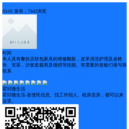
求职
03-01 发布，7442浏览
时间
本人具有餐饮店软包家具的维修翻新，皮革清洗护理及桌椅
拆、安装，沙发套裁剪及缝纫等技能。有需要的老板们请与我
联系
执行力强
有亲和力
有责任心
能吃苦
经验丰富
霍邱微生活
霍邱微生活-发便民信息、找工作招人、租房卖房，都可以来
这里。