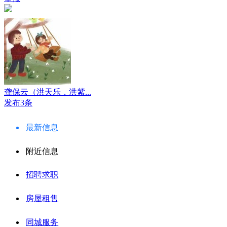
龚保云（洪天乐，洪紫...
发布3条
最新信息
附近信息
招聘求职
房屋租售
同城服务