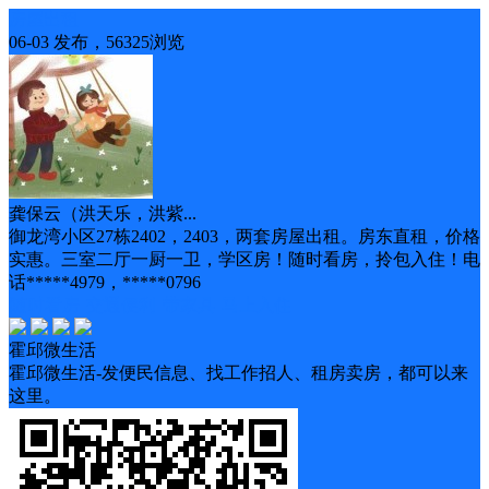
房屋出租
06-03 发布，56325浏览
龚保云（洪天乐，洪紫...
御龙湾小区27栋2402，2403，两套房屋出租。房东直租，价格
实惠。三室二厅一厨一卫，学区房！随时看房，拎包入住！电
话*****4979，*****0796
随时看房
交通便利
带家具
马上入住
霍邱微生活
霍邱微生活-发便民信息、找工作招人、租房卖房，都可以来
这里。