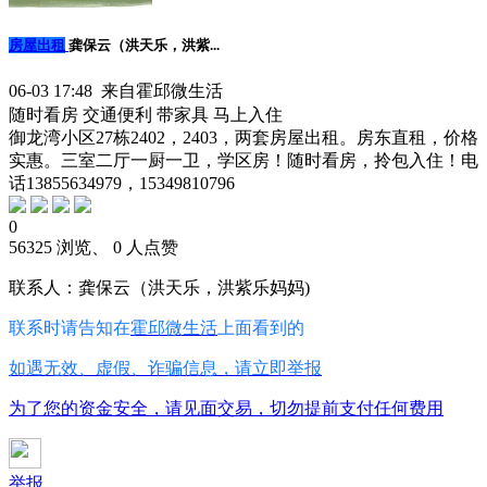
房屋出租
龚保云（洪天乐，洪紫...
06-03 17:48 来自霍邱微生活
随时看房
交通便利
带家具
马上入住
御龙湾小区27栋2402，2403，两套房屋出租。房东直租，价格
实惠。三室二厅一厨一卫，学区房！随时看房，拎包入住！电
话13855634979，15349810796
0
56325 浏览、 0 人点赞
联系人：龚保云（洪天乐，洪紫乐妈妈)
联系时请告知在
霍邱微生活
上面看到的
如遇无效、虚假、诈骗信息，请立即举报
为了您的资金安全，请见面交易，切勿提前支付任何费用
举报