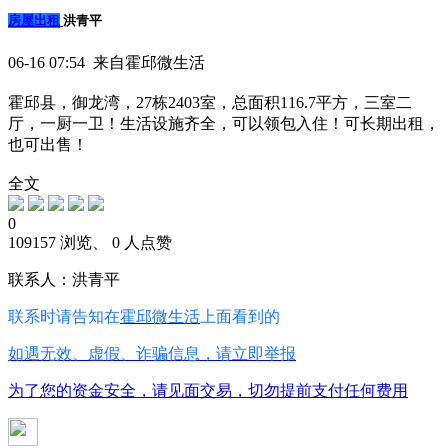
房屋出租
洪青平
06-16 07:54 来自霍邱微生活
霍邱县，御龙湾，27栋2403室，总面积116.7平方，三室二
厅，一厨一卫！生活设施齐全，可以领包入住！可长期出租，
也可出售！
全文
0
109157 浏览、 0 人点赞
联系人：洪青平
联系时请告知在
霍邱微生活
上面看到的
如遇无效、虚假、诈骗信息，请立即举报
为了您的资金安全，请见面交易，切勿提前支付任何费用