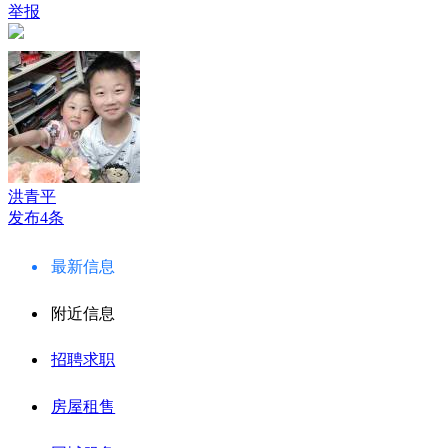
举报
洪青平
发布4条
最新信息
附近信息
招聘求职
房屋租售