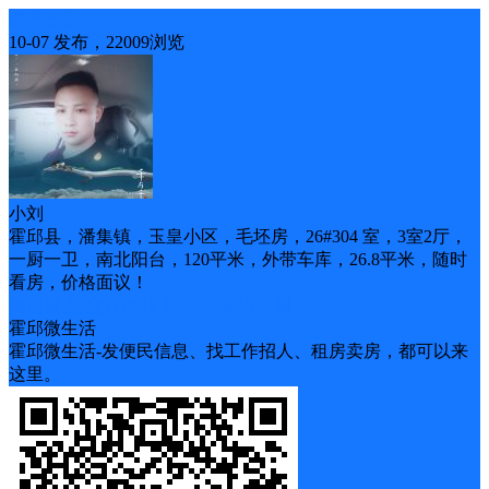
房产出售
10-07 发布，22009浏览
小刘
霍邱县，潘集镇，玉皇小区，毛坯房，26#304 室，3室2厅，
一厨一卫，南北阳台，120平米，外带车库，26.8平米，随时
看房，价格面议！
随时看房
交通便利
带车位
靠近商圈
霍邱微生活
霍邱微生活-发便民信息、找工作招人、租房卖房，都可以来
这里。