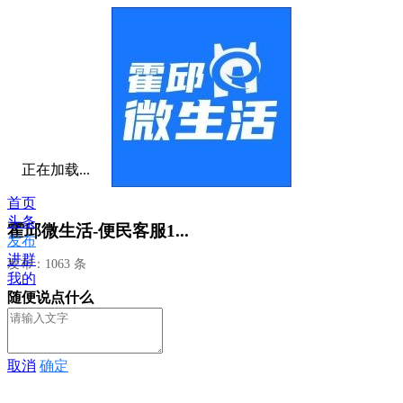
正在加载...
首页
头条
霍邱微生活-便民客服1...
发布
进群
发布：1063 条
我的
随便说点什么
取消
确定