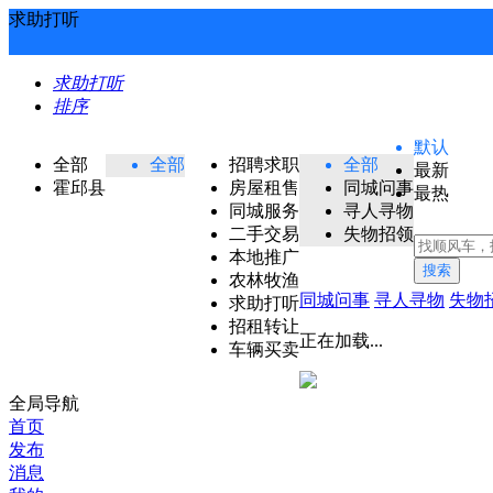
求助打听
求助打听
排序
默认
全部
全部
招聘求职
全部
最新
霍邱县
房屋租售
同城问事
最热
同城服务
寻人寻物
二手交易
失物招领
本地推广
搜索
农林牧渔
同城问事
寻人寻物
失物
求助打听
招租转让
正在加载...
车辆买卖
全局导航
首页
发布
消息