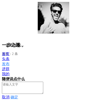
一步之遥，
正在加载...
首页
发布：2 条
头条
发布
进群
我的
随便说点什么
取消
确定