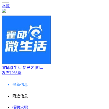
举报
霍邱微生活-便民客服1...
发布1063条
最新信息
附近信息
招聘求职